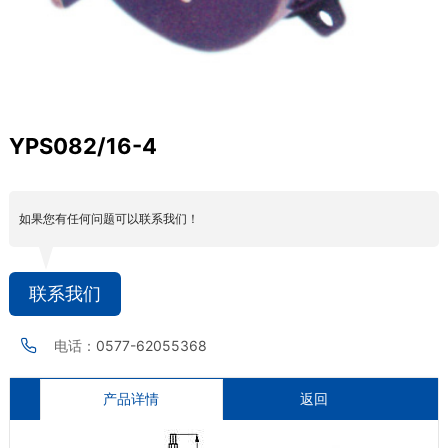
YPS082/16-4
如果您有任何问题可以联系我们！
联系我们
电话：
0577-62055368
产品详情
返回