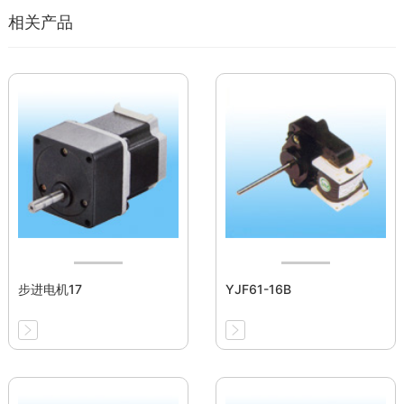
相关产品
步进电机17
YJF61-16B