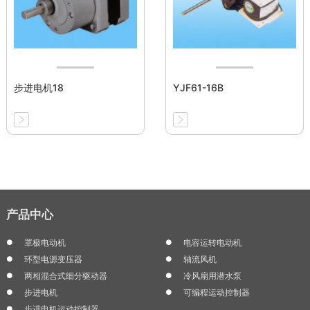
步进电机18
YJF61-16B
产品中心
罩极电动机
电容运转电动机
环型电源变压器
轴流风机
两相混合式细分驱动器
冷风扇用潜水泵
步进电机
可编程运动控制器
步进电机运动控制器