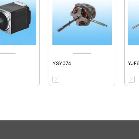
3
YSY074
YJF6