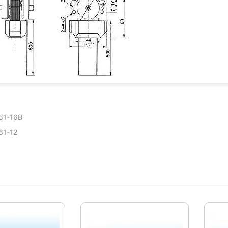
1-16B
1-12